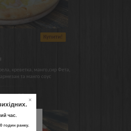
Купити!
н
ела, креветка, манго,сир Фета,
Пармезан та манго соус
рмова 30 см
вихідних.
ий час.
 Одеса :(
0 годин ранку.