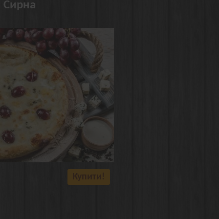
а Сирна
Купити!