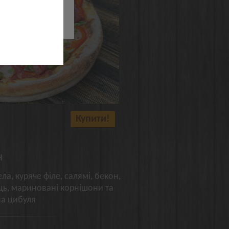
їв
Купити!
н
а, куряче філе, салямі, бекон,
ць, мариновані корнішони та
а цибуля