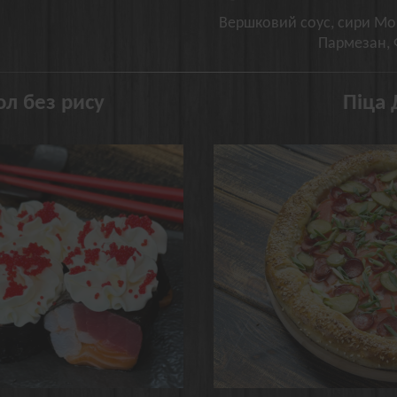
Вершковий соус, сири Мо
Пармезан, 
л без рису
Піца 