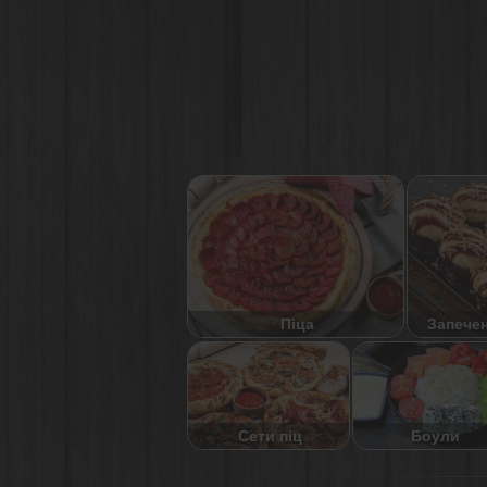
Піца
Запече
Сети піц
Боули