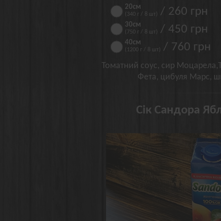
20см
/ 260 грн
(340 г / 8 шт)
30см
/ 450 грн
(750 г / 8 шт)
40см
/ 760 грн
(1200 г / 8 шт)
Томатний соус, сир Моцарела,Т
Фета, цибуля Марс, шп
Сік Сандора Ябл