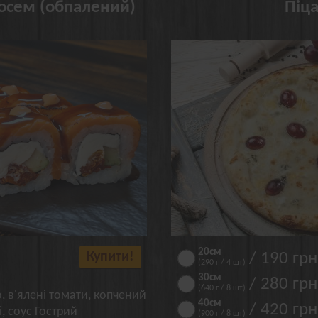
осем (обпалений)
Піц
20см
Купити!
/ 190 грн
(290 г / 4 шт)
30см
/ 280 грн
(640 г / 8 шт)
, в'ялені томати, копчений
40см
/ 420 грн
і, соус Гострий
(900 г / 8 шт)