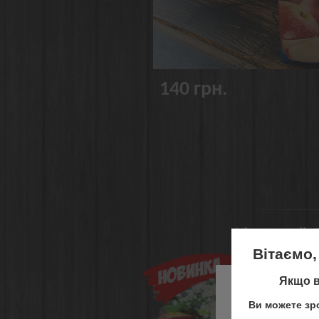
140 грн.
Фірмовий G
Вітаємо,
Якщо в
На жаль,
Ви можете зро