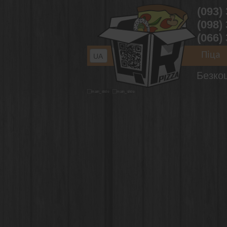
(093)
(098)
(066)
Піца
UA
Безко