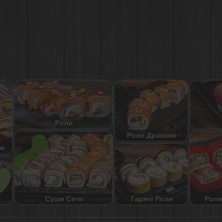
Роли
Роли Дракони
не
Суши Сети
Роли
Гарячі Роли