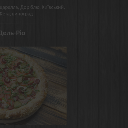
царелла, Дор блю, Київський,
Фета, виноград
Дель-Ріо