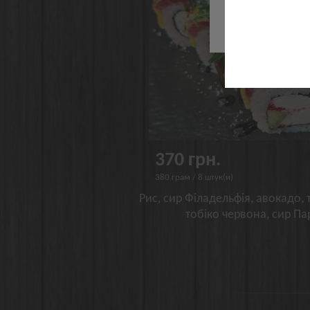
Че
370 грн.
380 грам / 8 штук(и)
Рис, сир Філадельфія, авокадо, т
тобіко червона, сир Па