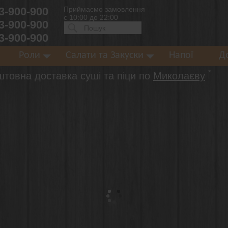
 3-900-900
Приймаємо замовлення
с 10:00 до 22:00
 3-900-900
Искать:
ПОИСК
 3-900-900
Роли
Салати та Закуски
Напої
Д
*
штовна доставка суші та піци по
Миколаєву