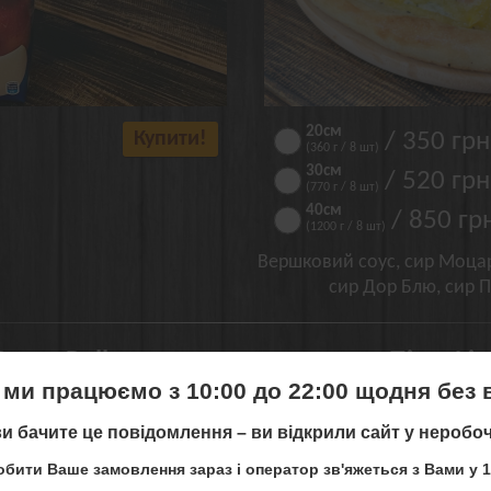
20см
Купити!
/ 350 грн
(360 г / 8 шт)
30см
/ 520 грн
(770 г / 8 шт)
40см
/ 850 гр
(1200 г / 8 шт)
Вершковий соус, сир Моцар
сир Дор Блю, сир 
reen Roll
Піца Фі
 ми працюємо з 10:00 до 22:00 щодня без 
и бачите це повідомлення – ви відкрили сайт у неробоч
 ми більше не працюємо в місті
бити Ваше замовлення зараз і оператор зв'яжеться з Вами у 1