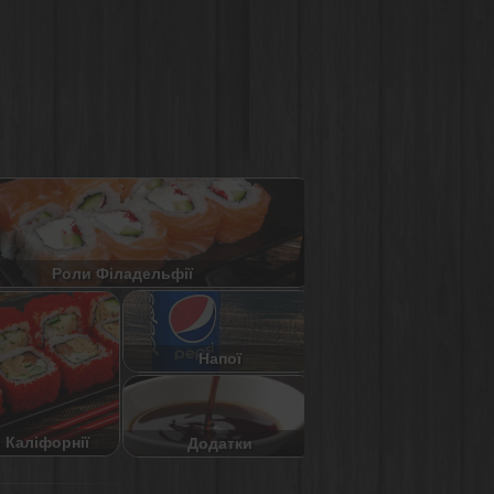
Роли Філадельфії
Напої
 Каліфорнії
Додатки