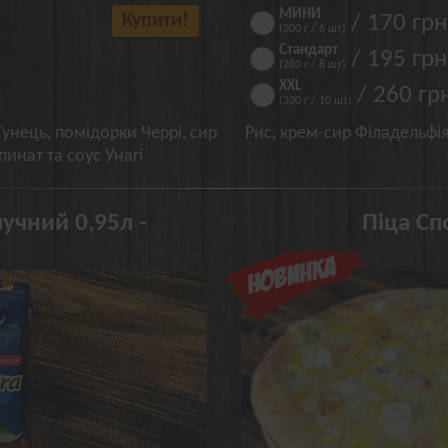
МИНИ
Купити!
/ 170 грн
(200 г / 6 шт)
Стандарт
/ 195 грн
(280 г / 8 шт)
XXL
/ 260 гр
(330 г / 10 шт)
унець, помідорки Черрі, сир
Рис, крем-сир Філадельфі
инат та соус Унагі
учний 0,95л -
Піца Сп