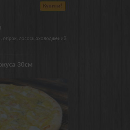
Купити!
н
я, огірок, лосось охолоджений
окуса 30см