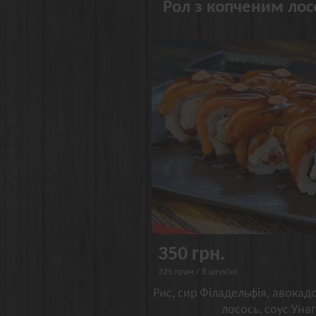
Рол з копченим лос
350 грн.
325 грам / 8 штук(и)
Рис, сир Філадельфія, авокадо
лосось, соус Унаг