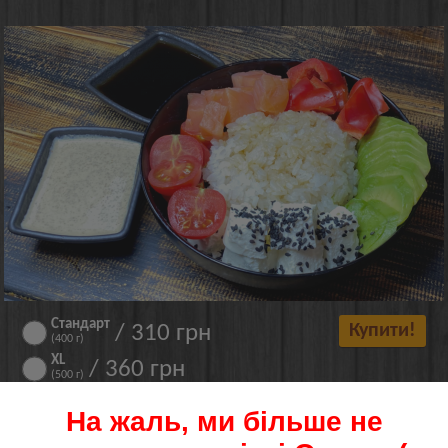
Стандарт
/ 310 грн
Купити!
(400 г)
XL
/ 360 грн
(500 г)
Рис, соєвий соус, лосось копчений, болгарський перчик,
На жаль, ми більше не
помідорки Черрі, авокадо, сир Фета, кунжут чорний, соус