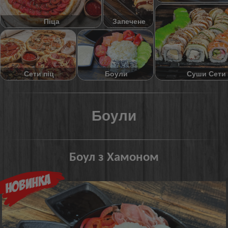
Піца
Запечене
Суши Сети
Сети піц
Боули
Боули
Боул з Хамоном