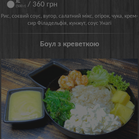
ХL
/ 360 грн
(500 г)
Рис, соєвий соус, вугор, салатний мікс, огірок, чука, крем-
сир Філадельфія, кунжут, соус Унагі
Боул з креветкою