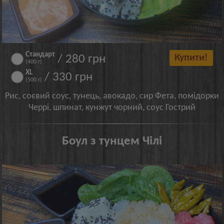
Стандарт
/ 280 грн
Купити!
(400 г)
XL
/ 330 грн
(500 г)
Рис, соєвий соус, тунець, авокадо, сир Фета, помідорки
Черрі, шпинат, кунжут чорний, соус Гострий
Боул з тунцем Чілі