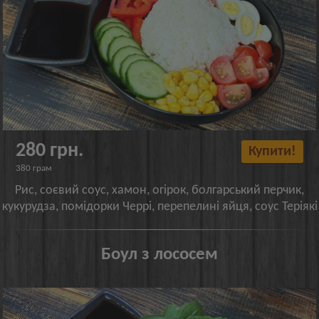
280 грн.
Купити!
380 грам
Рис, соєвий соус, хамон, огірок, болгарський перчик,
кукурудза, помідорки Черрі, перепелині яйця, соус Теріякі
Боул з лососем