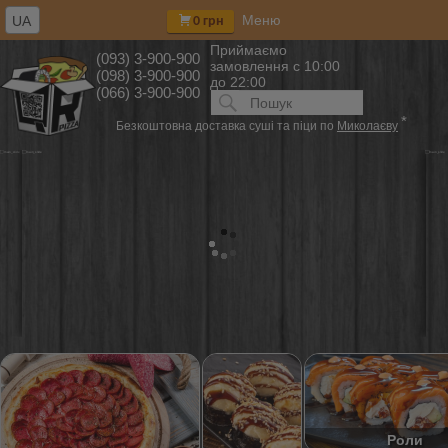
Меню
UA
0 грн
Приймаємо
(093) 3-900-900
замовлення
с 10:00
(098) 3-900-900
до 22:00
(066) 3-900-900
Искать:
ПОИСК
*
Безкоштовна доставка суші та піци по
Миколаєву
Роли