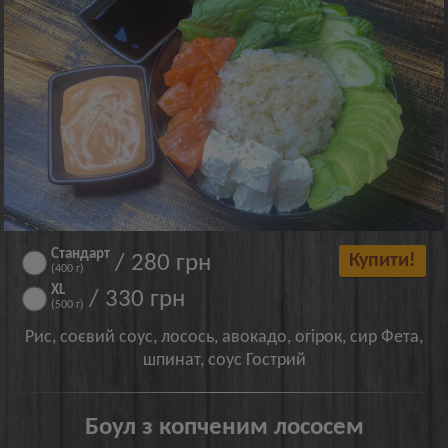
Стандарт
/ 280 грн
Купити!
(400 г)
XL
/ 330 грн
(500 г)
Рис, соєвий соус, лосось, авокадо, огірок, сир Фета,
шпинат, соус Гострий
Боул з копченим лососем