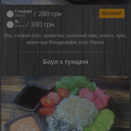
Стандарт
/ 280 грн
Купити!
(400 г)
XL
/ 330 грн
(500 г)
Рис, соєвий соус, креветка, салатний мікс, манго, чука,
крем-сир Філадельфія, соус Манго
Боул з тунцем